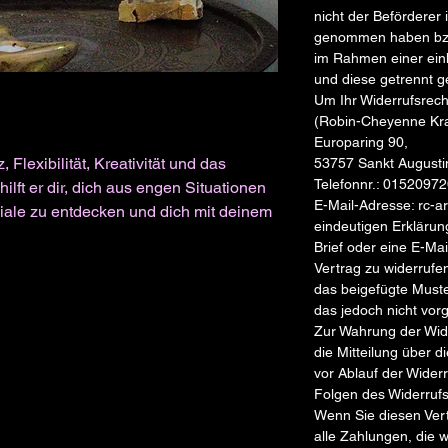
nicht der Beförderer i
genommen haben bzw.
im Rahmen einer einh
und diese getrennt g
Um Ihr Widerrufsrec
(Robin-Cheyenne Kr
Europaring 90,
, Flexibilität, Kreativität und das
53757 Sankt August
Telefonnr.: 015209
hilft er dir, dich aus engen Situationen
E-Mail-Adresse: rc-a
iale zu entdecken und dich mit deinem
eindeutigen Erklärung
Brief oder eine E-Mai
Vertrag zu widerrufe
das beigefügte Must
das jedoch nicht vorg
Zur Wahrung der Wider
die Mitteilung über 
vor Ablauf der Widerr
Folgen des Widerruf
Wenn Sie diesen Vert
alle Zahlungen, die 