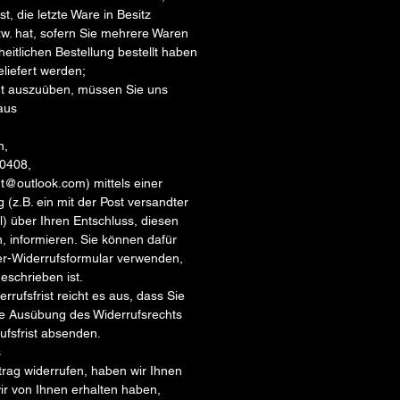
st, die letzte Ware in Besitz
 hat, sofern Sie mehrere Waren
eitlichen Bestellung bestellt haben
eliefert werden;
ht auszuüben, müssen Sie uns
aus
in,
720408,
rt@outlook.com) mittels einer
 (z.B. ein mit der Post versandter
l) über Ihren Entschluss, diesen
n, informieren. Sie können dafür
er-Widerrufsformular verwenden,
eschrieben ist.
rufsfrist reicht es aus, dass Sie
die Ausübung des Widerrufsrechts
ufsfrist absenden.
s
rag widerrufen, haben wir Ihnen
wir von Ihnen erhalten haben,