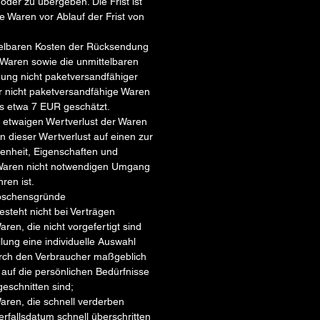
der zu übergeben. Die Frist ist
e Waren vor Ablauf der Frist von
ttelbaren Kosten der Rücksendung
Waren sowie die unmittelbaren
ung nicht paketversandfähiger
r nicht paketversandfähige Waren
s etwa 7 EUR geschätzt.
 etwaigen Wertverlust der Waren
dieser Wertverlust auf einen zur
enheit, Eigenschaften und
Waren nicht notwendigen Umgang
ren ist.
löschensgründe
esteht nicht bei Verträgen
aren, die nicht vorgefertigt sind
lung eine individuelle Auswahl
rch den Verbraucher maßgeblich
g auf die persönlichen Bedürfnisse
eschnitten sind;
Waren, die schnell verderben
rfallsdatum schnell überschritten