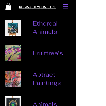
ROBIN-CHEYENNE ART
Ethereal
Animals
Fruittree's
Abtract
Paintings
Animals